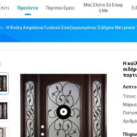
Μας Ελάτε Σε Επαφ
Σπίτι
Προϊόντα
Περίπου Εμείς
Ει
Ή Με
ου
Η Κοίλη Ασφάλεια Γυαλιού Επεξεργασμένου Σιδήρου Μετρίασε
Η κοί
σιδήρ
πορτώ
Λεπτο
Τόπος 
Μάρκα
Πιστοπ
Αριθμό
Πληρω