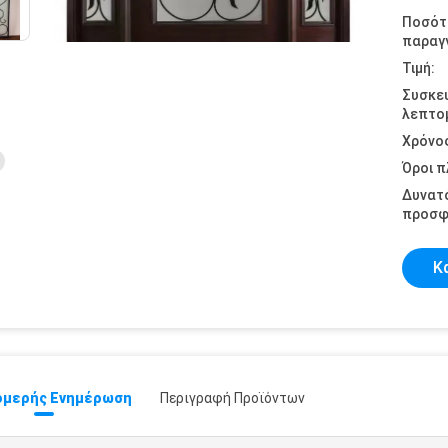
Ποσότ
παραγγ
Τιμή:
Συσκε
λεπτομ
Χρόνο
Όροι 
Δυνατ
προσφ
Κ
μερής Ενημέρωση
Περιγραφή Προϊόντων