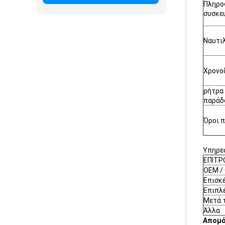
Πληρο
συσκε
Ναυτι
Χρονο
ρήτρα
παράδ
Όροι 
Υπηρεσ
ΕΠΙΤΡ
OEM /
Επισκ
Επιπλ
Μετά 
Άλλα
Απομ