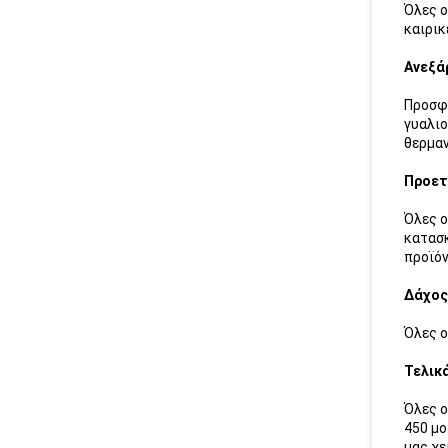
Όλες ο
καιρικ
Ανεξά
Προσφέ
γυαλιο
θερμαν
Προετ
Όλες ο
κατασκ
προϊόν
Δάχος
Όλες ο
Τελικ
Όλες ο
450 μο
μας χε