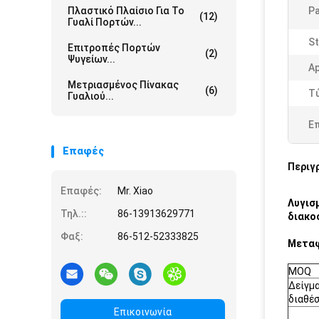
Πλαστικό Πλαίσιο Για Το
Pa
(12)
Γυαλί Πορτών...
St
Επιτροπές Πορτών
(2)
Ψυγείων...
Ap
Μετριασμένος Πίνακας
(6)
Τ
Γυαλιού...
Ε
Επαφές
Περιγ
Επαφές:
Mr. Xiao
Λυγισμ
Τηλ.::
86-13913629771
διακο
Φαξ:
86-512-52333825
Μεταφ
MOQ
Δείγμα
διαθέ
Επικοινωνία