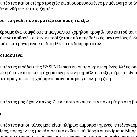
ι πόρτες και οι σιδηροτροχιές είναι συσκευασμένες με μόνωση από ί
ές συνθήκες και τις ζημιές.
ρτητο γυαλί που κυματίζεται προς τα έξω
ρουμε ένα κομψό σύστημα γυαλιού χαμηλού προφίλ που επιτρέπει το
ύ.είναι καθαρό και δεν εμποδίζεται από υπερβολικές μεντεσέδες ή κλε
μένο και μονωμένο και διατίθεται σε διάφορα στυλ.
οιμασμένα
ι πόρτες εισόδου της SYSEN Design είναι προ-κρεμασμένες.Άλλες συ
ευή ή την κατασκευή οχημάτων με κινητήραΌλα τα εξαρτήματα είν
.έτοιμο για άμεση χρήση και ικανοποίηση για όλη τη ζωή.
ι πόρτες μας έχουν πάχος 2 ̊, το οποίο είναι το πιο παχύ μέτρο στη β
ά
ι πόρτες και οι πύλες μας είναι πλήρως αμμοκροτημένες, επεξεργασ
ίρες, παρέχοντας μια εξαιρετικά ανθεκτική βάση και φινίρισμα.Μπο
ιροποίητα φινίρισμα πάνω από την σκόνη μας για να προσθέσουμε επ