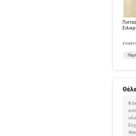
Πιστεύ
Ειλικρ
ετικέτ
Πόρτ
Θέλε
Ik 
εισ
υλι
Ευχ
Wac