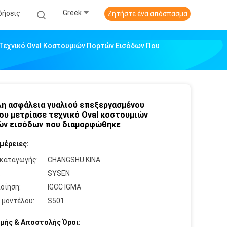
Greek
δήσεις
Ζητήστε ένα απόσπασμα
 Τεχνικό Oval Κοστουμιών Πορτών Εισόδων Που
λη ασφάλεια γυαλιού επεξεργασμένου
ου μετρίασε τεχνικό Oval κοστουμιών
ν εισόδων που διαμορφώθηκε
μέρειες:
καταγωγής:
CHANGSHU ΚΙΝΑ
:
SYSEN
οίηση:
IGCC IGMA
 μοντέλου:
S501
μής & Αποστολής Όροι: