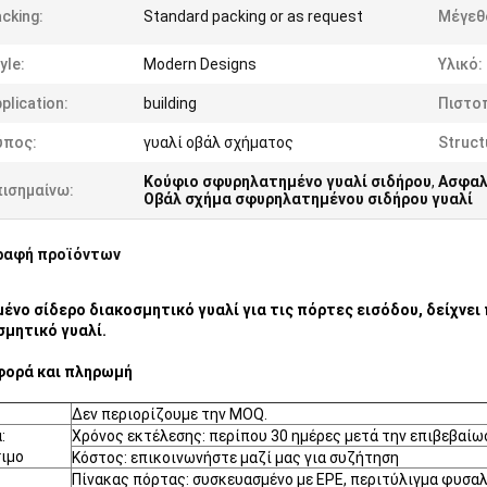
cking:
Standard packing or as request
Μέγεθ
yle:
Modern Designs
Υλικό:
plication:
building
Πιστο
ύπος:
γυαλί οβάλ σχήματος
Struct
Κούφιο σφυρηλατημένο γυαλί σιδήρου
,
Ασφαλ
πισημαίνω:
Οβάλ σχήμα σφυρηλατημένου σιδήρου γυαλί
ραφή προϊόντων
ένο σίδερο διακοσμητικό γυαλί για τις πόρτες εισόδου, δείχνει
σμητικό γυαλί.
ορά και πληρωμή
Δεν περιορίζουμε την MOQ.
:
Χρόνος εκτέλεσης: περίπου 30 ημέρες μετά την επιβεβαίω
σιμο
Κόστος: επικοινωνήστε μαζί μας για συζήτηση
Πίνακας πόρτας: συσκευασμένο με EPE, περιτύλιγμα φυσαλί