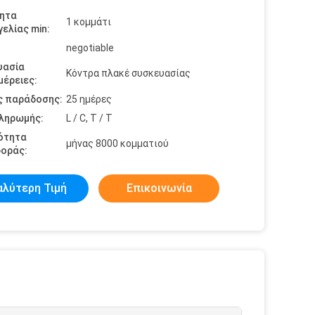
ητα
1 κομμάτι
ελίας min:
negotiable
υασία
Κόντρα πλακέ συσκευασίας
έρειες:
ς παράδοσης:
25 ημέρες
πληρωμής:
L / C, T / T
ότητα
μήνας 8000 κομματιού
οράς:
αλύτερη Τιμή
Επικοινωνία