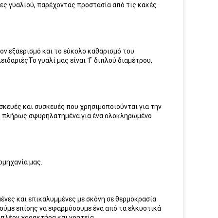
νες γυαλιού, παρέχοντας προστασία από τις κακές
ν εξαερισμό και το εύκολο καθαρισμό του
ιδαριέςΤο γυαλί μας είναι 1 ̊ διπλού διαμέτρου,
σκευές και συσκευές που χρησιμοποιούνται για την
αι πλήρως σφυρηλατημένα για ένα ολοκληρωμένο
ιομηχανία μας.
μένες και επικαλυμμένες με σκόνη σε θερμοκρασία
ρούμε επίσης να εφαρμόσουμε ένα από τα ελκυστικά
ιπλέον χαρακτήρα και γοητεία.