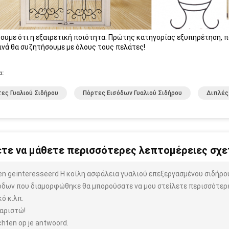
ουμε ότι η εξαιρετική ποιότητα. Πρώτης κατηγορίας εξυπηρέτηση, π
ινά θα συζητήσουμε με όλους τους πελάτες!
α:
ες Γυαλιού Σιδήρου
Πόρτες Εισόδων Γυαλιού Σιδήρου
Διπλές
τε να μάθετε περισσότερες λεπτομέρειες σχετ
ben geïnteresseerd Η κοίλη ασφάλεια γυαλιού επεξεργασμένου σιδήρ
όδων που διαμορφώθηκε θα μπορούσατε να μου στείλετε περισσότερε
κό κ.λπ.
αριστώ!
hten op je antwoord.