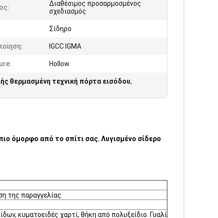
Διαθέσιμος προσαρμοσμένος
ος:
σχεδιασμός
Σίδηρο
ποίηση:
IGCC IGMA
ure:
Hollow
ής θερμασμένη τεχνική πόρτα εισόδου
,
 πιο όμορφο από το σπίτι σας. Λυγισμένο σίδερο
ση της παραγγελίας
δων, κυματοειδές χαρτί, θήκη από πολυξείδιο. Γυαλί