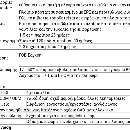
φορίες
εύθραυστο και αυτή η πλευρά επάνω στο κιβώτιο για την
υασίας
Πλαίσιο πόρτας: συσκευασμένο με EPE και περιτύλιγμα φυ
FCL: το κιβώτιο τοποθετείται σε σειρές και το πλαίσιο το
λία
Επικαιροποίηση: τα κιβώτια και το πλαίσιο θα τοποθετηθο
ναυτιλίας και την ευκολία της εκφόρτωσης.
1-5 σετ: περίπου 25 ημέρες
διάγραμμα
Συσκευή 120 πόδια: περίπου 30 ημέρες.
2-3 δοχεία: περίπου 40 ημέρες.
FOB Σαγκάη
οσης
πληρωμής
T/T 50% ως προκαταβολή, υπόλοιπο έναντι αντιγράφου B/
Δεχόμαστε T / T και L / C για την πληρωμή.
ία:
ΟΠΟΙ
Σχετικά / Για
 ODM / OBM
Υλικά, δομή, σχεδιασμός, μάρκα, άλλες λεπτομέρειες
έψεις
Εμφάνιση, εργοστάσιο/εργοστάσιο, αγγλόφωνος
έον προμήθεια
Δείγμα, Κατάλογος, σχέδιο CAD, ανταλλακτικά
την πώληση
Εγχειρίδιο εγκατάστασης, Μεταφορά,
Οδική μεταφορά, ξενοδοχεία και εστιατόρια, λοιπές α
όνωση