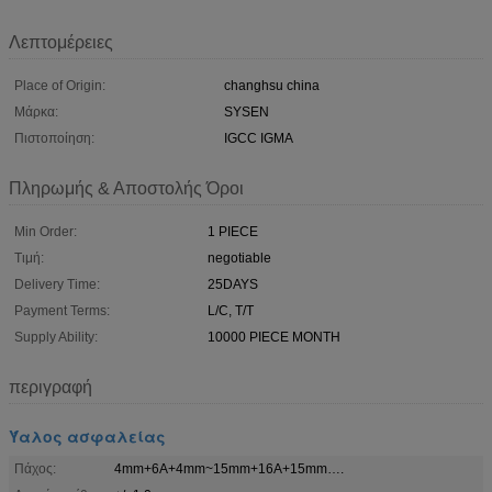
Λεπτομέρειες
Place of Origin:
changhsu china
Μάρκα:
SYSEN
Πιστοποίηση:
IGCC IGMA
Πληρωμής & Αποστολής Όροι
Min Order:
1 PIECE
Τιμή:
negotiable
Delivery Time:
25DAYS
Payment Terms:
L/C, T/T
Supply Ability:
10000 PIECE MONTH
περιγραφή
Ύαλος ασφαλείας
Πάχος:
4mm+6A+4mm~15mm+16A+15mm….