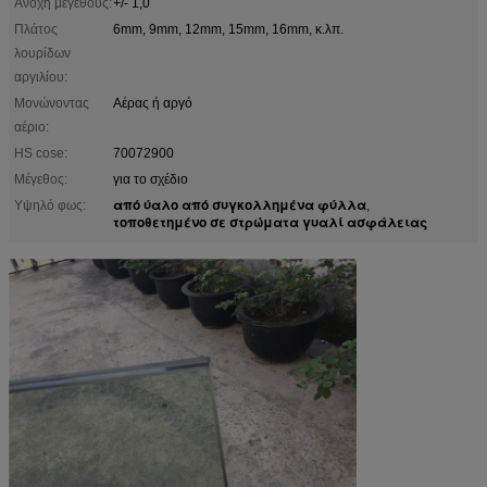
Ανοχή μεγέθους:
+/- 1,0
Πλάτος
6mm, 9mm, 12mm, 15mm, 16mm, κ.λπ.
λουρίδων
αργιλίου:
Μονώνοντας
Αέρας ή αργό
αέριο:
HS cose:
70072900
Μέγεθος:
για το σχέδιο
από ύαλο από συγκολλημένα φύλλα
Υψηλό φως:
,
τοποθετημένο σε στρώματα γυαλί ασφάλειας