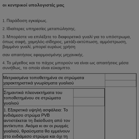
οι κεντρικοί υπολογιστές μας
Παράδοση εγκαίρως.
1.
Ιδιαίτερες υπηρεσίες μεταπώλησης.
2.
Μπορέστε να επιλέξετε το διαφορετικό γυαλί για το υπόστρωμα,
3.
όπως σαφή, χαμηλός-σίδηρος, μετάξι-εκτύπωση, αμμόστρωση,
βαμμένο γυαλί, μπορεί ευρέως χρήση
σαν απαιτήσεις εφαρμοσμένης μηχανικής.
Το μέγεθος και το πάχος μπορούν να είναι ως απαιτήσεις μέσα
4.
συνήθως, το οποίο είναι εύκαμπτο.
Μετριασμένα τοποθετημένα σε στρώματα
χαρακτηριστικά γνωρίσματα γυαλιού
Σημαντικά πλεονεκτήματα του
τοποθετημένου σε στρώματα
γυαλιού
Εξαιρετικά υψηλή ασφάλεια: Το
1.
ενδιάμεσο στρώμα PVB
αντιστέκεται τη διείσδυση από τον
αντίκτυπο. Ακόμα κι αν οι ρωγμές
γυαλιού, θραύσματα θα εμμείνουν
στο ενδιάμεσο στρώμα και όχι τη