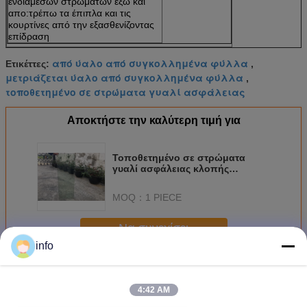
ενδιάμεσων στρωμάτων έξω και
απο:τρέπω τα έπιπλα και τις
κουρτίνες από την εξασθενίζοντας
επίδραση
από ύαλο από συγκολλημένα φύλλα
Ετικέττες:
,
μετριάζεται ύαλο από συγκολλημένα φύλλα
,
τοποθετημένο σε στρώματα γυαλί ασφάλειας
Αποκτήστε την καλύτερη τιμή για
Τοποθετημένο σε στρώματα
γυαλί ασφάλειας κλοπής
απόδειξη για τη μόνωση αέρα/
αργού παραθύρων πορτών
MOQ：
1 PIECE
Να συνεχίσει
info
Ύαλος ασφαλείας
Περισσότεροι
4:42 AM