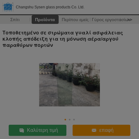
Changshu Sysen glass products Co. Ltd.
Σπίτι
Προϊόντα
Περίπου εμείς
Γύρος εργοστασίων
>>
Τοποθετημένο σε στρώματα γυαλί ασφάλειας
κλοπής απόδειξη για τη μόνωση αέρα/αργού
παραθύρων πορτών
Καλύτερη τιμή
επαφή