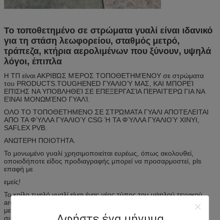
Το τοποθετημένο σε στρώματα γυαλί είναι ιδανικό
για τη στάση λεωφορείου, σταθμός μετρό,
τράπεζα, κτήρια αερολιμένων που ξύνουν, υψηλά
λόγοι, έπιπλα
Η ΤΠ είναι ΑΚΡΙΒΏΣ ΜΈΡΟΣ ΤΟΠΟΘΕΤΗΜΈΝΟΥ σε στρώματα
του PRODUCTS.TOUGHENED ΓΥΑΛΙΟΎ ΜΑΣ, ΚΑΙ ΜΠΟΡΕΊ
ΕΠΊΣΗΣ ΝΑ ΥΠΟΒΛΗΘΕΊ ΣΕ ΕΠΕΞΕΡΓΑΣΊΑ ΠΕΡΑΙΤΈΡΩ ΓΙΑ ΝΑ
ΕΊΝΑΙ ΜΟΝΩΜΈΝΟ ΓΥΑΛΊ.
ΟΛΟ ΤΟ ΤΟΠΟΘΕΤΗΜΕΝΟ ΣΕ ΣΤΡΏΜΑΤΑ ΓΥΑΛΙ ΑΠΟΤΕΛΕΙΤΑΙ
ΑΠΟ ΤΑ ΦΎΛΛΑ ΓΥΑΛΙΟΎ CSG Ή ΤΑ ΦΎΛΛΑ ΓΥΑΛΙΟΎ XINYI,
SAFLEX PVB.
ΑΝΩΤΕΡΗ ΠΟΙΟΤΗΤΑ.
Το μονωμένο γυαλί χρησιμοποιείται ευρέως, όπως ακολουθεί,
οποιοδήποτε είδος προδιαγραφής μπορεί να προσαρμοστεί, pls
επαφή με
εμείς!
Το κοίλο τυφλό γυαλί είναι ένας νέος τύπος του υψηλού τεχνικού
architechtual γυαλιού με το bilnd μέσα στο γυαλί δύο, που είναι
μετατρέψιμο από το εγχειρίδιο ή από τον τηλεχειρισμό, κατά
Αφήστε ένα μήνυμα
συνέπεια μπορεί να ελέγξει το εσωτερικές φως και τη μυστικότητα