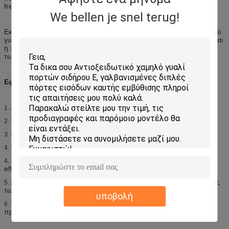
freedomly.
We bellen je snel terug!
Εκτός από το χαρακτηριστικό γνώρισμα του τυφλού, κοίλου τυφλού
γυαλιού έχει επίσης όλα τα πλεονεκτήματα του κοίλου γυαλιού. Είναι
η πολύ τέλεια επιλογή των παραθύρων, των πορτών γυαλιού και
των τοίχων χωρισμάτων.
Εφαρμογή
Διάστημα αποταμίευσης, κομψό.
1.
Εύκολος να καθαρίσει.
2.
Ο εσωτερικός φωτισμός θα μπορούσε να ελεγχθεί freedomly.
3.
Προστασία μυστικότητας.
4.
Ενέργεια - αποταμίευση και προστασία του περιβάλλοντος: καλό
4.
effection sunshade, μόνωση της θερμότητας και ήχος.
Απόδειξη πυρκαγιάς: λύστε το πρόβλημα της εύκολης πυρκαγιάς
5.
των κουρτινών.
υποβολή
Το σχέδιο και το χρώμα του τυφλού θα μπορούσαν να
6.
προσαρμοστούν σύμφωνα με το σχεδιάγραμμα.