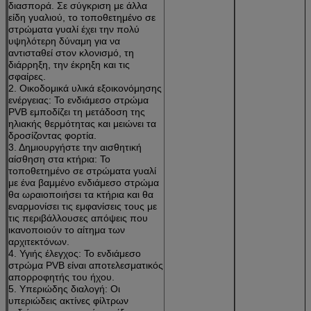
διασπορά. Σε σύγκριση με άλλα
είδη γυαλιού, το τοποθετημένο σε
στρώματα γυαλί έχει την πολύ
υψηλότερη δύναμη για να
αντισταθεί στον κλονισμό, τη
διάρρηξη, την έκρηξη και τις
σφαίρες.
2. Οικοδομικά υλικά εξοικονόμησης
ενέργειας: Το ενδιάμεσο στρώμα
PVB εμποδίζει τη μετάδοση της
ηλιακής θερμότητας και μειώνει τα
δροσίζοντας φορτία.
3. Δημιουργήστε την αισθητική
αίσθηση στα κτήρια: Το
τοποθετημένο σε στρώματα γυαλί
με ένα βαμμένο ενδιάμεσο στρώμα
θα ωραιοποιήσει τα κτήρια και θα
εναρμονίσει τις εμφανίσεις τους με
τις περιβάλλουσες απόψεις που
ικανοποιούν το αίτημα των
αρχιτεκτόνων.
4. Υγιής έλεγχος: Το ενδιάμεσο
στρώμα PVB είναι αποτελεσματικός
απορροφητής του ήχου.
5. Υπεριώδης διαλογή: Οι
υπεριώδεις ακτίνες φίλτρων