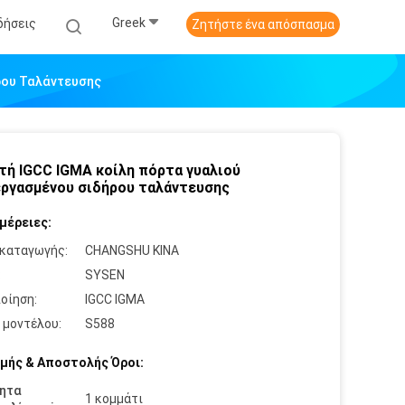
Greek
δήσεις
Ζητήστε ένα απόσπασμα
ρου Ταλάντευσης
τή IGCC IGMA κοίλη πόρτα γυαλιού
ργασμένου σιδήρου ταλάντευσης
μέρειες:
καταγωγής:
CHANGSHU ΚΙΝΑ
:
SYSEN
οίηση:
IGCC IGMA
 μοντέλου:
S588
μής & Αποστολής Όροι:
ητα
1 κομμάτι