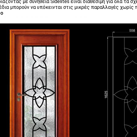
ριάζοντας με συνήθεια Sidelites είναι διαθέσιμη για όλα τα σχ
έδια μπορούν να υπόκεινται στις μικρές παραλλαγές χωρίς 
ρο