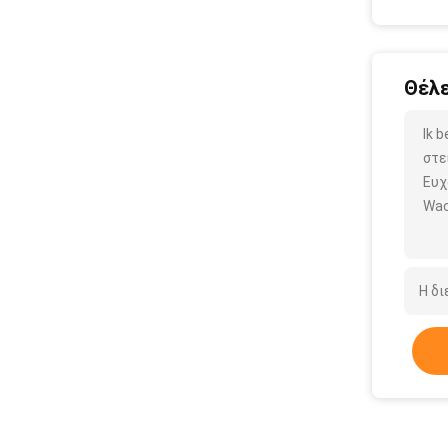
Θέλε
Ik 
στε
Ευχ
Wac