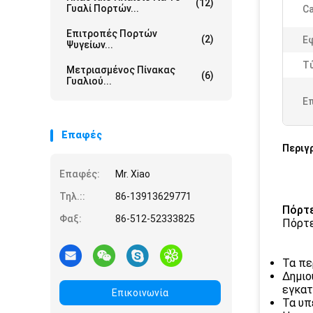
(12)
Γυαλί Πορτών...
Ca
Επιτροπές Πορτών
(2)
Ε
Ψυγείων...
Τ
Μετριασμένος Πίνακας
(6)
Γυαλιού...
Ε
Επαφές
Περιγ
Επαφές:
Mr. Xiao
Τηλ.::
86-13913629771
Πόρτε
Φαξ:
86-512-52333825
Πόρτ
Τα πε
Δημιο
εγκατ
Επικοινωνία
Τα υπ