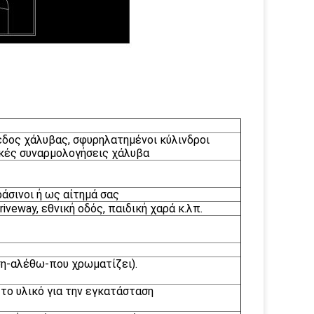
δος χάλυβας, σφυρηλατημένοι κύλινδροι
ικές συναρμολογήσεις χάλυβα
ράσινοι ή ως αίτημά σας
iveway, εθνική οδός, παιδική χαρά κ.λπ.
ση-αλέθω-που χρωματίζει).
το υλικό για την εγκατάσταση