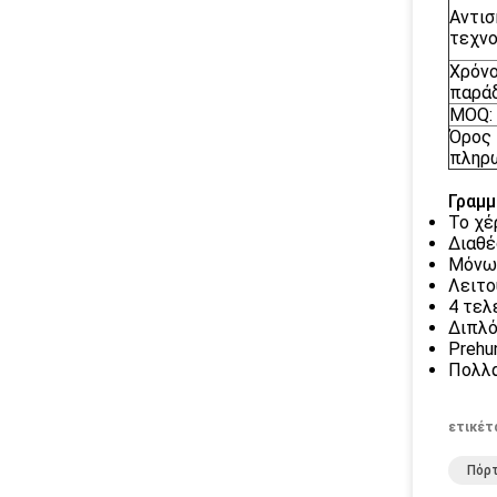
Αντισ
τεχνο
Χρόν
παράδ
MOQ:
Όρος
πληρ
Γραμμ
Το χέ
Διαθέ
Μόνωσ
Λειτο
4 τελ
Διπλό
Prehu
Πολλα
ετικέτ
Πόρτ