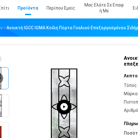
Μας Ελάτε Σε Επαφ
Σπίτι
Προϊόντα
Περίπου Εμείς
Ει
Ή Με
ου
Ανοικτή IGCC IGMA Κοίλη Πόρτα Γυαλιού Επεξεργασμένου Σιδή
Ανοικ
επεξε
Λεπτο
Τόπος 
Μάρκα
Πιστοπ
Αριθμό
Πληρω
Ποσότ