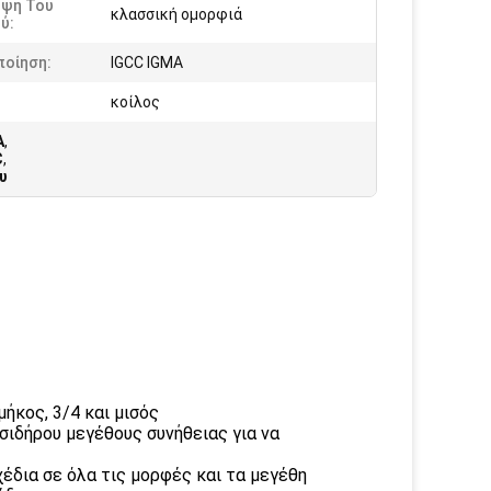
ηψη Του
κλασσική ομορφιά
ύ:
ποίηση:
IGCC IGMA
κοίλος
A
,
C
,
υ
ήκος, 3/4 και μισός
ιδήρου μεγέθους συνήθειας για να
χέδια σε όλα τις μορφές και τα μεγέθη