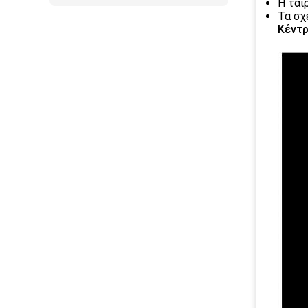
Η ται
Τα σχ
Κέντ