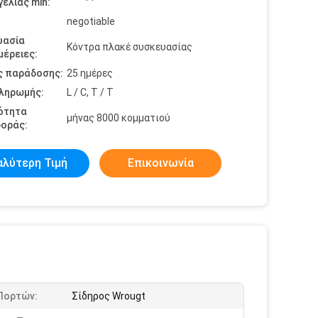
ελίας min:
negotiable
υασία
Κόντρα πλακέ συσκευασίας
έρειες:
ς παράδοσης:
25 ημέρες
πληρωμής:
L / C, T / T
ότητα
μήνας 8000 κομματιού
οράς:
αλύτερη Τιμή
Επικοινωνία
 Πορτών:
Σίδηρος Wrougt