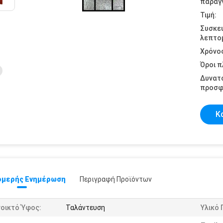
παραγγ
Τιμή:
Συσκε
λεπτομ
Χρόνο
Όροι 
Δυνατ
προσφ
Κ
μερής Ενημέρωση
Περιγραφή Προϊόντων
νοικτό Ύφος:
Ταλάντευση
Υλικό