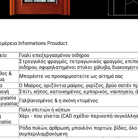
μέρεια Informations Prouduct:
είο
Γυαλί επεξεργασμένου σιδήρου
Στρογγυλός φραγμός, τετραγωνικός φραγμός, επίπε
σιδήρου, σφυρηλατημένοι στύλοι χάλυβα, διακοσμητ
θος &
Μπορέστε να προσαρμοστείτε ως αίτημά σας
μα
α
Ο Μαύρος, οριζόντια μαύρος, γκρίζος, βρύο σατέν π
μογή
Σπίτι, κήπος, κατοικημένος, εμπορικός, ναυπηγείο, dr
εργασία
Γαλβανισμένος & η σκόνη ντυμένος
εργασίας
η
Πύλη σπιτιών ή κήπων
ή
Χέρι - που γίνεται (CAD σχέδιο-περικοπή-συγκόλλη
κασία:
Ρόδα πυλών, άρθρωση, μπουλόνι πορτών, βίδες, όλο 
:
συμπεριλαμβανόμενη