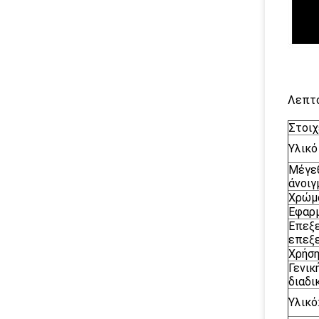
Λεπτο
Στοιχ
Υλικό
Μέγε
άνοιγ
Χρώμ
Εφαρ
Επεξ
επεξ
Χρήσ
Γενικ
διαδι
Υλικό