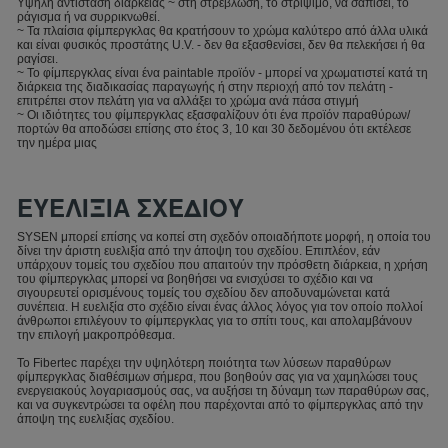
Υψηλή αντίσταση διάρκειας ~ στη στρέβλωση, το στρίψιμο, να σαπίσει, το
ράγισμα ή να συρρικνωθεί.
~ Τα πλαίσια φίμπεργκλας θα κρατήσουν το χρώμα καλύτερο από άλλα υλικά
και είναι φυσικός προστάτης U.V. - δεν θα εξασθενίσει, δεν θα πελεκήσει ή θα
ραγίσει.
~ Το φίμπεργκλας είναι ένα paintable προϊόν - μπορεί να χρωματιστεί κατά τη
διάρκεια της διαδικασίας παραγωγής ή στην περιοχή από τον πελάτη -
επιτρέπει στον πελάτη για να αλλάξει το χρώμα ανά πάσα στιγμή
~ Οι ιδιότητες του φίμπεργκλας εξασφαλίζουν ότι ένα προϊόν παραθύρων/
πορτών θα αποδώσει επίσης στο έτος 3, 10 και 30 δεδομένου ότι εκτέλεσε
την ημέρα μιας
ΕΥΕΛΙΞΙΑ ΣΧΕΔΙΟΥ
SYSEN μπορεί επίσης να κοπεί στη σχεδόν οποιαδήποτε μορφή, η οποία του
δίνει την άριστη ευελιξία από την άποψη του σχεδίου. Επιπλέον, εάν
υπάρχουν τομείς του σχεδίου που απαιτούν την πρόσθετη διάρκεια, η χρήση
του φίμπεργκλας μπορεί να βοηθήσει να ενισχύσει το σχέδιο και να
σιγουρευτεί ορισμένους τομείς του σχεδίου δεν αποδυναμώνεται κατά
συνέπεια. Η ευελιξία στο σχέδιο είναι ένας άλλος λόγος για τον οποίο πολλοί
άνθρωποι επιλέγουν το φίμπεργκλας για το σπίτι τους, και απολαμβάνουν
την επιλογή μακροπρόθεσμα.
Το Fibertec παρέχει την υψηλότερη ποιότητα των λύσεων παραθύρων
φίμπεργκλας διαθέσιμων σήμερα, που βοηθούν σας για να χαμηλώσει τους
ενεργειακούς λογαριασμούς σας, να αυξήσει τη δύναμη των παραθύρων σας,
και να συγκεντρώσει τα οφέλη που παρέχονται από το φίμπεργκλας από την
άποψη της ευελιξίας σχεδίου.