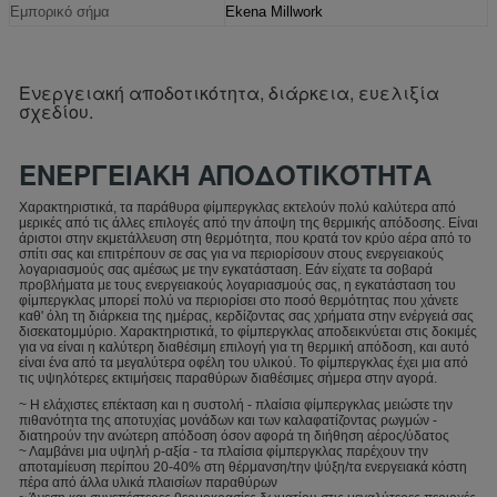
Εμπορικό σήμα
Ekena Millwork
Ενεργειακή αποδοτικότητα, διάρκεια, ευελιξία
σχεδίου.
ΕΝΕΡΓΕΙΑΚΉ ΑΠΟΔΟΤΙΚΌΤΗΤΑ
Χαρακτηριστικά, τα παράθυρα φίμπεργκλας εκτελούν πολύ καλύτερα από
μερικές από τις άλλες επιλογές από την άποψη της θερμικής απόδοσης. Είναι
άριστοι στην εκμετάλλευση στη θερμότητα, που κρατά τον κρύο αέρα από το
σπίτι σας και επιτρέπουν σε σας για να περιορίσουν στους ενεργειακούς
λογαριασμούς σας αμέσως με την εγκατάσταση. Εάν είχατε τα σοβαρά
προβλήματα με τους ενεργειακούς λογαριασμούς σας, η εγκατάσταση του
φίμπεργκλας μπορεί πολύ να περιορίσει στο ποσό θερμότητας που χάνετε
καθ' όλη τη διάρκεια της ημέρας, κερδίζοντας σας χρήματα στην ενέργειά σας
δισεκατομμύριο. Χαρακτηριστικά, το φίμπεργκλας αποδεικνύεται στις δοκιμές
για να είναι η καλύτερη διαθέσιμη επιλογή για τη θερμική απόδοση, και αυτό
είναι ένα από τα μεγαλύτερα οφέλη του υλικού. Το φίμπεργκλας έχει μια από
τις υψηλότερες εκτιμήσεις παραθύρων διαθέσιμες σήμερα στην αγορά.
~ Η ελάχιστες επέκταση και η συστολή - πλαίσια φίμπεργκλας μειώστε την
πιθανότητα της αποτυχίας μονάδων και των καλαφατίζοντας ρωγμών -
διατηρούν την ανώτερη απόδοση όσον αφορά τη διήθηση αέρος/ύδατος
~ Λαμβάνει μια υψηλή ρ-αξία - τα πλαίσια φίμπεργκλας παρέχουν την
αποταμίευση περίπου 20-40% στη θέρμανση/την ψύξη/τα ενεργειακά κόστη
πέρα από άλλα υλικά πλαισίων παραθύρων