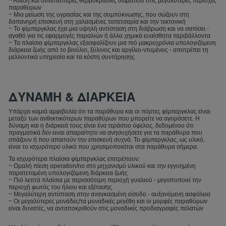
~ Άνεση και συνεπέστερες θερμοκρασίες δωματίου στις μεγαλύτερες περιοχές
παραθύρων
~ Μια μείωση της υγρασίας και της συμπύκνωσης, που σώζουν στη
δαπανηρή επισκευή στη χαλασμένες ταπετσαρία και την τεκτονική
~ Το φίμπεργκλας έχει μια υψηλή αντίσταση στη διάβρωση και να σαπίσει -
αγαθό για τις εφαρμογές παραλιών ή άλλα χημικά ευαίσθητα περιβάλλοντα
~ Τα πλαίσια φίμπεργκλας εξασφαλίζουν μια πιό μακροχρόνια υπολογιζόμενη
διάρκεια ζωής από το βινύλιο, ξύλινος και αργίλιο-ντυμένος - αποτρέπει τη
μελλοντικά υπηρεσία και τα κόστη συντήρησης
ΔΥΝΑΜΗ & ΔΙΑΡΚΕΙΑ
Υπάρχει καμιά αμφιβολία ότι τα παράθυρα και οι πόρτες φίμπεργκλας είναι
μεταξύ των ανθεκτικότερων παραθύρων που μπορείτε να αγοράσετε. Η
δύναμη και η διάρκειά τους είναι ένα τεράστιο όφελος, δεδομένου ότι
πραγματικά δεν ειναι απαραίτητο να ανησυχήσετε για τα παράθυρα που
σπάζουν ή που απαιτούν την επισκευή συχνά. Το φίμπεργκλας, ως υλικό,
είναι το ισχυρότερο υλικό που χρησιμοποιείται στα παράθυρα σήμερα.
Τα ισχυρότερα πλαίσια φίμπεργκλας επιτρέπουν:
~ Ομαλή πίεση operation/no στο μηχανισμό υλικού και την εγγυημένη
παρατεταμένη υπολογιζόμενη διάρκεια ζωής
~ Πιό λεπτά πλαίσια με περισσότερη περιοχή γυαλιού - μεγιστοποιεί την
περιοχή φωτός του ήλιου και εξέτασης
~ Μεγαλύτερη αντίσταση στην αναγκασμένη είσοδο - αυξανόμενη ασφάλεια
~ Οι μεγαλύτερες μονάδες/τα μοναδικές μεγέθη και οι μορφές παραθύρων
είναι δυνατές, να ανταποκριθούν στις μοναδικές προδιαγραφές πελατών