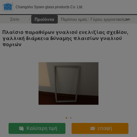
Changshu Sysen glass products Co. Ltd.
Σπίτι
Προϊόντα
Περίπου εμείς
Γύρος εργοστασίων
>>
Πλαίσιο παραθύρων γυαλιού ευελιξίας σχεδίου,
γαλλική διάρκεια δύναμης πλαισίων γυαλιού
πορτών
Καλύτερη τιμή
επαφή