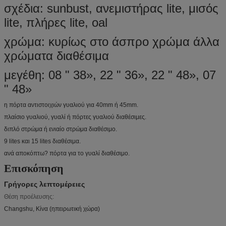
σχέδια: sunbust, ανεμιστήρας lite, μισός
lite, πλήρες lite, oal
χρώμα: κυρίως στο άσπρο χρώμα άλλα
χρώματα διαθέσιμα
μεγέθη: 08 " 38», 22 " 36», 22 " 48», 07
" 48»
η πόρτα αντιστοιχιών γυαλιού για 40mm ή 45mm.
πλαίσιο γυαλιού, γυαλί ή πόρτες γυαλιού διαθέσιμες.
διπλό στρώμα ή ενιαίο στρώμα διαθέσιμο.
9 lites και 15 lites διαθέσιμα.
ανά αποκόπτω? πόρτα για το γυαλί διαθέσιμο.
Επισκόπηση
Γρήγορες λεπτομέρειες
Θέση προέλευσης:
Changshu, Κίνα (ηπειρωτική χώρα)