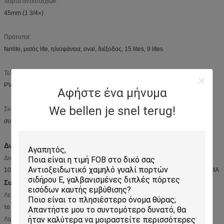
πόρτα αντιστοιχιών:
45mm (1 3/4»)
Πρότυπα:
fanlite, μισός lite, ηλιοφάνεια, oval, διέξοδος, 15 lites, 9 lites
Τελειώστε τον τρόπο:
PVC που ντύνεται ή παλτό σκονών
Αφήστε ένα μήνυμα
We bellen je snel terug!
Συσκευασία:
συσκευασία παλετών ή συσκευασία χαρτοκιβωτίων
Δυνατότητα ανεφοδιασμού
Δυνατότητα ανεφοδιασμού:
100000 σύνολο/σύνολα το μήνα ΟΠΟΙΑΔΗΠΟΤΕ ΠΟΣΟΤΗΤΑ ΕΙΝΑΙ ΔΙΑΘΕΣΙΜΑ
Συσκευασία & παράδοση
Λεπτομέρειες συσκευασίας
το πλαίσιο γυαλιού από τη συσκευασία χαρτοκιβωτίων.
Λιμένας