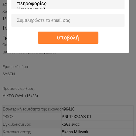
Σαγγάη
Χρονική ανοχή:
15-30 ημέρες
Επισκόπηση
υποβολή
Γρήγορες λεπτομέρειες
Θέση προέλευσης:
Jiangsu, Κίνα (ηπειρωτική χώρα)
Εμπορικό σήμα:
SYSEN
Πρότυπος αριθμός:
ΜΙΚΡΟ OVAL (16x38)
Εσωτερική ταυτότητα της εικόνας
496416
ΥΦΟΣ
PNL12X24AS-01
Εγκιβωτισμένος
κάθε ένας
Κατασκευαστής
Ekena Millwork