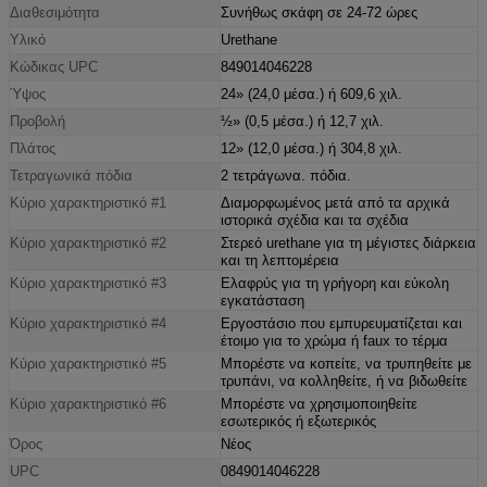
Διαθεσιμότητα
Συνήθως σκάφη σε 24-72 ώρες
Υλικό
Urethane
Κώδικας UPC
849014046228
Ύψος
24» (24,0 μέσα.) ή 609,6 χιλ.
Προβολή
½» (0,5 μέσα.) ή 12,7 χιλ.
Πλάτος
12» (12,0 μέσα.) ή 304,8 χιλ.
Τετραγωνικά πόδια
2 τετράγωνα. πόδια.
Κύριο χαρακτηριστικό #1
Διαμορφωμένος μετά από τα αρχικά
ιστορικά σχέδια και τα σχέδια
Κύριο χαρακτηριστικό #2
Στερεό urethane για τη μέγιστες διάρκεια
και τη λεπτομέρεια
Κύριο χαρακτηριστικό #3
Ελαφρύς για τη γρήγορη και εύκολη
εγκατάσταση
Κύριο χαρακτηριστικό #4
Εργοστάσιο που εμπυρευματίζεται και
έτοιμο για το χρώμα ή faux το τέρμα
Κύριο χαρακτηριστικό #5
Μπορέστε να κοπείτε, να τρυπηθείτε με
τρυπάνι, να κολληθείτε, ή να βιδωθείτε
Κύριο χαρακτηριστικό #6
Μπορέστε να χρησιμοποιηθείτε
εσωτερικός ή εξωτερικός
Όρος
Νέος
UPC
0849014046228