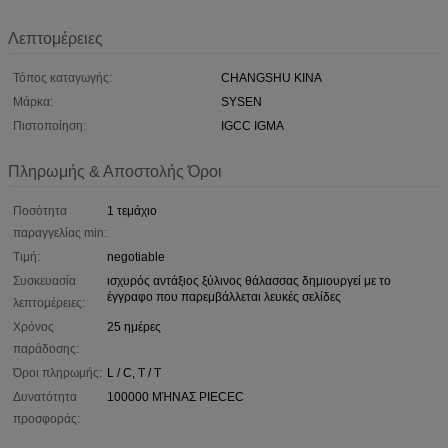
Λεπτομέρειες
Τόπος καταγωγής:
CHANGSHU ΚΙΝΑ
Μάρκα:
SYSEN
Πιστοποίηση:
IGCC IGMA
Πληρωμής & Αποστολής Όροι
Ποσότητα
1 τεμάχιο
παραγγελίας min:
Τιμή:
negotiable
Συσκευασία
ισχυρός αντάξιος ξύλινος θάλασσας δημιουργεί με το
έγγραφο που παρεμβάλλεται λευκές σελίδες
λεπτομέρειες:
Χρόνος
25 ημέρες
παράδοσης:
Όροι πληρωμής:
L / C, T / T
Δυνατότητα
100000 ΜΉΝΑΣ PIECEC
προσφοράς: