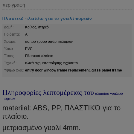
περιγραφή
Πλαστικό πλαίσιο για το γυαλί πορτών
Δομή:
Κοίλος, στερεό
Ποιότητα:
Α
Χρώμα:
άσπρο χρυσό σιτάρι καλάμων
Υλικό:
PVC
Τύπος:
Πλαστικό πλαίσιο
Τεχνική:
υλικά σχηματοποίησης εγχύσεων
entry door window frame replacement
glass panel frame
Υψηλό φως:
,
Πληροφορίες λεπτομέρειας του
πλαισίου γυαλιού
πορτών
materiial: ABS, PP, ΠΛΑΣΤΙΚΌ για το
πλαίσιο.
μετριασμένο γυαλί 4mm.