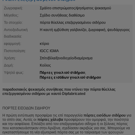
Ζωγραφική:
Σμάλτο επιστρώματος/ψησίματος ψεκασμού
Μέγεθος:
Σχέδιο συνήθειας διαθέσιμο
Το στοιχείο:
πόρτα θύελλας επεξεργασμένου σιδήρου
Αντιοξειδωτική
Η καυτή εμβύθιση γαλβανίζει, ζωγραφική, ψευδάργυρος
διαδικασία:
εφαρμογή:
κτίριο
Πιστοποίηση:
IGCC IGMA
Χρήση:
Σπίτι/βίλα/ξενοδοχείο/διαμέρισμα
Δομή:
Κοίλος
Πόρτες γυαλιού σιδήρου
Υψηλό φως:
,
Πόρτες εισόδων γυαλιού σιδήρου
παραδοσιακός ψεκασμός συνήθειας που ντύνει την πόρτα θύελλας
επεξεργασμένου σιδήρου με καυτό Dipfabricated
ΠΟΡΤΕΣ ΕΙΣΟΔΩΝ ΣΙΔΗΡΟΥ
Η πρώτη εντύπωση προσφέρει τις επί παραγγελία
πόρτες εισόδων σιδήρου
για
το σπίτι σας. Αυτές οι
πόρτες χάλυβα
προσφέρουν την ομορφιά, την ποιότητα
και την ασφάλεια. Επιλέξτε από τον επεξεργασμένο σίδηρο ή οι ξύλινες πόρτες
που κατασκευάστηκαν στην Αριζόνα, σχεδίασαν ακριβώς για σας. Μπορούμε να
εγκαταστήσουμε τη νέα εξωτερική πόρτα σας με το ταίριασμα
των φρουρών