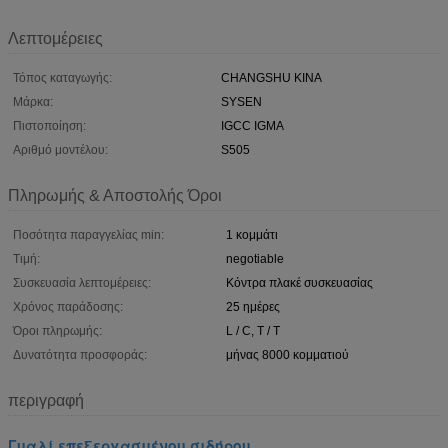
Λεπτομέρειες
Τόπος καταγωγής:
CHANGSHU ΚΙΝΑ
Μάρκα:
SYSEN
Πιστοποίηση:
IGCC IGMA
Αριθμό μοντέλου:
S505
Πληρωμής & Αποστολής Όροι
Ποσότητα παραγγελίας min:
1 κομμάτι
Τιμή:
negotiable
Συσκευασία λεπτομέρειες:
Κόντρα πλακέ συσκευασίας
Χρόνος παράδοσης:
25 ημέρες
Όροι πληρωμής:
L / C, T / T
Δυνατότητα προσφοράς:
μήνας 8000 κομματιού
περιγραφή
Γυαλί επεξεργασμένου σιδήρου