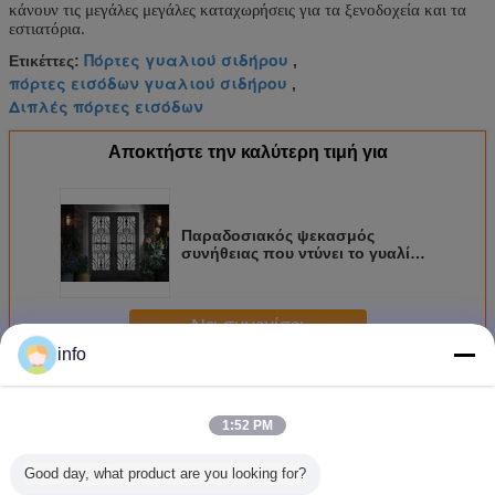
κάνουν τις μεγάλες μεγάλες καταχωρήσεις για τα ξενοδοχεία και τα
εστιατόρια.
Πόρτες γυαλιού σιδήρου
Ετικέττες:
,
πόρτες εισόδων γυαλιού σιδήρου
,
Διπλές πόρτες εισόδων
Αποκτήστε την καλύτερη τιμή για
Παραδοσιακός ψεκασμός
συνήθειας που ντύνει το γυαλί
επεξεργασμένου σιδήρου με
καυτό Dipfabricated
Να συνεχίσει
info
Γυαλί επεξεργασμένου σιδήρου
Περισσότεροι
1:52 PM
Good day, what product are you looking for?