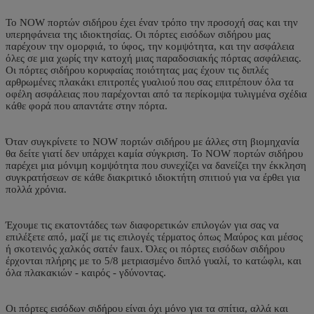
Το NOW πορτών σιδήρου έχει έναν τρόπο την προσοχή σας και την
υπερηφάνεια της ιδιοκτησίας. Οι πόρτες εισόδων σιδήρου μας
παρέχουν την ομορφιά, το ύφος, την κομψότητα, και την ασφάλεια
όλες σε μια χωρίς την κατοχή μιας παραδοσιακής πόρτας ασφάλειας.
Οι πόρτες σιδήρου κορυφαίας ποιότητας μας έχουν τις διπλές
αρθρωμένες πλακάκι επιτροπές γυαλιού που σας επιτρέπουν όλα τα
οφέλη ασφάλειας που παρέχονται από τα περίκομψα τυλιγμένα σχέδια
κάθε φορά που απαντάτε στην πόρτα.
Όταν συγκρίνετε το NOW πορτών σιδήρου με άλλες στη βιομηχανία
θα δείτε γιατί δεν υπάρχει καμία σύγκριση. Το NOW πορτών σιδήρου
παρέχει μια μόνιμη κομψότητα που συνεχίζει να δανείζει την έκκληση
συγκρατήσεων σε κάθε διακριτικό ιδιοκτήτη σπιτιού για να έρθει για
πολλά χρόνια.
Έχουμε τις εκατοντάδες των διαφορετικών επιλογών για σας να
επιλέξετε από, μαζί με τις επιλογές τέρματος όπως Μαύρος και μέσος
ή σκοτεινός χαλκός σατέν faux. Όλες οι πόρτες εισόδων σιδήρου
έρχονται πλήρης με το 5/8 μετριασμένο διπλό γυαλί, το κατώφλι, και
όλα πλακακιών - καιρός - γδύνοντας.
Οι πόρτες εισόδων σιδήρου είναι όχι μόνο για τα σπίτια, αλλά και