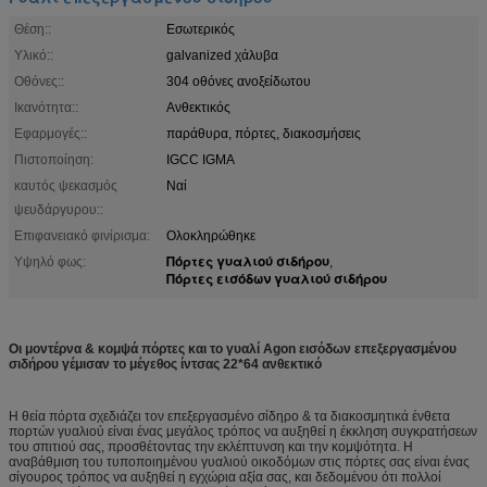
Θέση::
Εσωτερικός
Υλικό::
galvanized χάλυβα
Οθόνες::
304 οθόνες ανοξείδωτου
Ικανότητα::
Ανθεκτικός
Εφαρμογές::
παράθυρα, πόρτες, διακοσμήσεις
Πιστοποίηση:
IGCC IGMA
καυτός ψεκασμός
Ναί
ψευδάργυρου::
Επιφανειακό φινίρισμα:
Ολοκληρώθηκε
Πόρτες γυαλιού σιδήρου
Υψηλό φως:
,
Πόρτες εισόδων γυαλιού σιδήρου
Οι μοντέρνα & κομψά πόρτες και το γυαλί Agon εισόδων επεξεργασμένου
σιδήρου γέμισαν το μέγεθος ίντσας 22*64 ανθεκτικό
Η θεία πόρτα σχεδιάζει τον επεξεργασμένο σίδηρο & τα διακοσμητικά ένθετα
πορτών γυαλιού είναι ένας μεγάλος τρόπος να αυξηθεί η έκκληση συγκρατήσεων
του σπιτιού σας, προσθέτοντας την εκλέπτυνση και την κομψότητα. Η
αναβάθμιση του τυποποιημένου γυαλιού οικοδόμων στις πόρτες σας είναι ένας
σίγουρος τρόπος να αυξηθεί η εγχώρια αξία σας, και δεδομένου ότι πολλοί