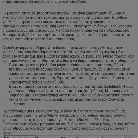
κτηματομεσίτες θα σας πουν, μια μεγάλη επένδυση.
Οι μετασχηματισμοί μπροστινών πορτών μας είναι χαρακτηριστικά 60-80%
λιγότερο ακριβό από την εγκατάσταση ένα νέου σύστημα πορτών. Τα ένθετα
γυαλιού επιτρέπουν ένα ουσιαστικό ποσό φωτός στο φουαγιέ σας
προσφέροντας τις ποικιλίες βαθμών της μυστικότητας, ανάλογα με το ύφος και
διαμορφώνουν εσείς επιλέγουν. Με τόσα πολλά σχέδια για να επιλέξουμε από,
ξέρουμε ότι θα βρείτε ένα πρότυπο ότι καλύτερα κοστούμια η προσωπικότητά
σας και επαινείτε τη γοητεία του σπιτιού σας.
Ο επεξεργασμένος σίδηρος & τα διακοσμητικά λεκιασμένα ένθετα πορτών
γυαλιού μας είναι διαθέσιμοι στα πρότυπα 1/2, 3/4 και πλήρη μεγέθη μήκους,
αλλά δεν σταματάμε εκεί! Είμαστε επίσης ικανοί να έχουμε το ένθετο πορτών σας
επί παραγγελία σε οποιοδήποτε μέγεθος ή να διαμορφώσουμε εσείς επιθυμούμε.
Έχετε αυτήν την περίοδο ένα μικρό παράθυρο στην πόρτα σας; Πόσο
περίπου κανένα παράθυρο καθόλου; Κανένα πρόβλημα! Η επαγγελματική
ομάδα εγκαταστάσεών μας είναι σε θέση να κόψει την υπάρχουσα πόρτα σας
για να εγκαταστήσει οποιους δήποτε από τον επεξεργασμένο σίδηρο ή τα
διακοσμητικά σχέδια γυαλιού μας.
Έχετε τα παράθυρα και στις δύο πλευρές της πόρτας σας (sidelites); Ή πώς
για ένα παράθυρο επάνω από την πόρτα σας (υπέρθυρο); Μπορούμε να
βοηθήσουμε με αυτόν επίσης! Αυτά τα κομμάτια συνήθειας κατασκευάζονται
στο GTA, και γίνονται συγκεκριμένα στις μετρήσεις και σχεδιάζουν εσείς
επιλέγουν.
Προσφέρουμε μια εξουσιοδότηση 10 ετών σε όλα τα προϊόντα γυαλιού μας,
καθώς επίσης και την ΕΛΕΥΘΕΡΗ εγκατάσταση. Τα ένθετα γυαλιού γίνονται
χρησιμοποιώντας το μετριασμένα γυαλί και το διπλάσιο θλιμμένα.
Οι πρώτες εντυπώσεις μπορούν να σημάνουν τόσο μεγάλο μέρος, να μας αφήσει
να βοηθήσουμε να μετασχηματίσουν τον τρόπο εισόδων σας σε ένα έργο της
τέχνης!