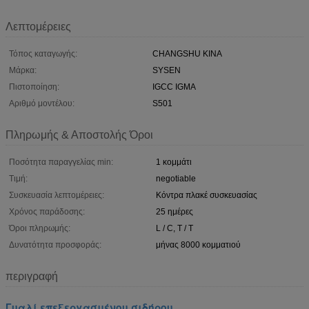
Λεπτομέρειες
Τόπος καταγωγής:
CHANGSHU ΚΙΝΑ
Μάρκα:
SYSEN
Πιστοποίηση:
IGCC IGMA
Αριθμό μοντέλου:
S501
Πληρωμής & Αποστολής Όροι
Ποσότητα παραγγελίας min:
1 κομμάτι
Τιμή:
negotiable
Συσκευασία λεπτομέρειες:
Κόντρα πλακέ συσκευασίας
Χρόνος παράδοσης:
25 ημέρες
Όροι πληρωμής:
L / C, T / T
Δυνατότητα προσφοράς:
μήνας 8000 κομματιού
περιγραφή
Γυαλί επεξεργασμένου σιδήρου