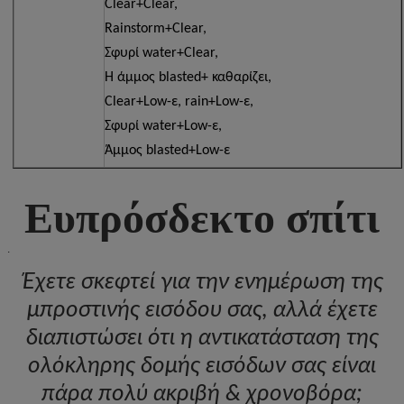
Clear+Clear,
Rainstorm+Clear,
Σφυρί
water+Clear,
Η άμμος
blasted+
καθαρίζει,
Clear+Low-ε,
rain+Low-ε,
Σφυρί
water+Low-ε,
Άμμος
blasted+Low-ε
Ευπρόσδεκτο σπίτι
.
Έχετε σκεφτεί για την ενημέρωση της
μπροστινής εισόδου σας, αλλά έχετε
διαπιστώσει ότι η αντικατάσταση της
ολόκληρης δομής εισόδων σας είναι
πάρα πολύ ακριβή & χρονοβόρα;