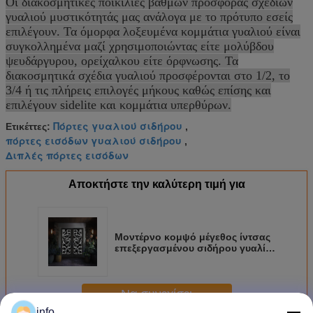
Οι διακοσμητικές ποικιλίες βαθμών προσφοράς σχεδίων
γυαλιού μυστικότητάς μας ανάλογα με το πρότυπο εσείς
επιλέγουν. Τα όμορφα λοξευμένα κομμάτια γυαλιού είναι
συγκολλημένα μαζί χρησιμοποιώντας είτε μολύβδου
ψευδάργυρου, ορείχαλκου είτε όρφνωσης. Τα
διακοσμητικά σχέδια γυαλιού προσφέρονται στο 1/2, το
3/4 ή τις πλήρεις επιλογές μήκους καθώς επίσης και
επιλέγουν sidelite και κομμάτια υπερθύρων.
Πόρτες γυαλιού σιδήρου
Ετικέττες:
,
πόρτες εισόδων γυαλιού σιδήρου
,
Διπλές πόρτες εισόδων
Αποκτήστε την καλύτερη τιμή για
Μοντέρνο κομψό μέγεθος ίντσας
επεξεργασμένου σιδήρου γυαλί/
γυαλί γεμισμένο Agon 22*64
ανθεκτικό
Να συνεχίσει
info