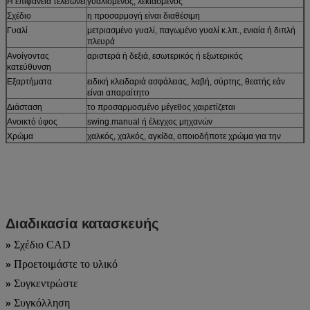
Η επιφάνεια τελειώνει
γυαλισμένος, λεκιασμένος
Σχέδιο
η προσαρμογή είναι διαθέσιμη
Γυαλί
μετριασμένο γυαλί, παγωμένο γυαλί κ.λπ., ενιαία ή διπλή
πλευρά
Ανοίγοντας
αριστερά ή δεξιά, εσωτερικός ή εξωτερικός
κατεύθυνση
Εξαρτήματα
ειδική κλειδαριά ασφάλειας, λαβή, σύρτης, θεατής εάν
είναι απαραίτητο
Διάσταση
το προσαρμοσμένο μέγεθος χαιρετίζεται
Ανοικτό ύφος
swing.manual ή έλεγχος μηχανών
Χρώμα
χαλκός, χαλκός, αγκίδα, οποιοδήποτε χρώμα για την
επιλογή σας
Λήξη πλαισίων
επίστρωμα ή χρώμα σκονών
Αντι-οξυδώνοντας
καυτή εμβύθιση που γαλβανίζεται ή ψευδάργυρου
τρόπος
Εφαρμογή
κήπος, σπίτι, σχολείο, εργοστάσιο, επιχείρηση κ.λπ.
Διαδικασία κατασκευής
»
Σχέδιο CAD
»
Προετοιμάστε το υλικό
»
Συγκεντρώστε
»
Συγκόλληση