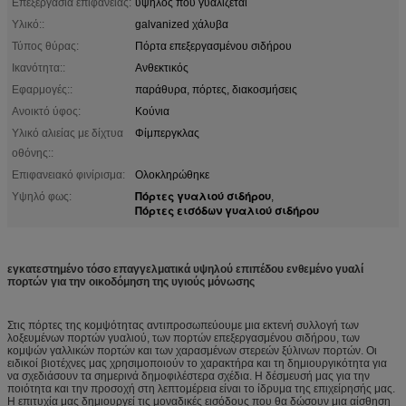
Επεξεργασία επιφάνειας:
υψηλός που γυαλίζεται
Υλικό::
galvanized χάλυβα
Τύπος θύρας:
Πόρτα επεξεργασμένου σιδήρου
Ικανότητα::
Ανθεκτικός
Εφαρμογές::
παράθυρα, πόρτες, διακοσμήσεις
Ανοικτό ύφος:
Κούνια
Υλικό αλιείας με δίχτυα
Φίμπεργκλας
οθόνης::
Επιφανειακό φινίρισμα:
Ολοκληρώθηκε
Πόρτες γυαλιού σιδήρου
Υψηλό φως:
,
Πόρτες εισόδων γυαλιού σιδήρου
εγκατεστημένο τόσο επαγγελματικά υψηλού επιπέδου ενθεμένο γυαλί
πορτών για την οικοδόμηση της υγιούς μόνωσης
Στις πόρτες της κομψότητας αντιπροσωπεύουμε μια εκτενή συλλογή των
λοξευμένων πορτών γυαλιού, των πορτών επεξεργασμένου σιδήρου, των
κομψών γαλλικών πορτών και των χαρασμένων στερεών ξύλινων πορτών. Οι
ειδικοί βιοτέχνες μας χρησιμοποιούν το χαρακτήρα και τη δημιουργικότητα για
να σχεδιάσουν τα σημερινά δημοφιλέστερα σχέδια. Η δέσμευσή μας για την
ποιότητα και την προσοχή στη λεπτομέρεια είναι το ίδρυμα της επιχείρησής μας.
Η επιτυχία μας δημιουργεί τις μοναδικές εισόδους που θα δώσουν μια αίσθηση