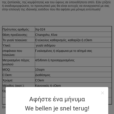
της ζεστασιάς, της κομψότητας και του ύφους σε οποιοδήποτε σπίτι. Εάν χτίζετε
ή αναδιαμορφώνετε, το προσωπικό μας θα είναι ευτυχές να συνεργαστεί με σας
στην επιλογή της ιδανικής εισόδου που θα αφήσει μια μόνιμη εντύπωση!
Πρότυπος αριθμός:
Xq-024
Θέση προέλευσης:
Changshu, Κίνα
Το γυαλί τελειώνει:
Ο εύκολος καθαρισμός, καθαρίζει ή cOem
Υλικό:
γυαλί σιδήρου
επιφάνεια που
Γυαλισμένος ή σύμφωνα με το αίτημά σας
τελειώνει:
Μετριασμένο πάχος
4/5/6mm ή προσαρμοσμένος
γυαλιού
MOQ:
10sqm
COem:
Διαθέσιμος
Χρώμα:
COem
Μέγεθος (εκατ.):
Κανονικός ή cOem
Όρος πληρωμής:
30% T/T εκ των προτέρων, η ισορροπία ενάντια στο
αντίγραφο B/L.
Αφήστε ένα μήνυμα
We bellen je snel terug!
Συσκευασία & ναυτιλία