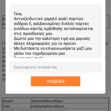
Συσκευασία:
Ξύλινο κλουβί
Χρόνος παράδοσης
10-20 ημέρες μετά από την κατάθεση 30%
Γίνεται με τους υψηλής ποιότητας φραγμούς μετάλλων, γυαλί
χρώματος, γυαλί σχεδίων και σφραγίζεται με δύο κομμάτια
του μετριασμένου γυαλιού. Αυτό το είδος γυαλιού
διακοσμήσεων χαρακτηρίζεται με: Σύγχρονος και μοναδικός,
θερμότητα και αντίσταση θορύβου, συντήρηση ζεστασιάς,
απόδειξη σκόνης, κομψότητα, ανθεκτικές ιδιότητες.
Κατάλληλος για τη συνέλευση στις πόρτες και τα παράθυρα,
γραφεία, έπιπλα. Μπορεί να προσθέσει στη ζωή σας την
περισσότερες ομορφιά και κομψότητα.
υποβολή
Στοιχείο
πόρτα εισόδων σιδήρου
Υλικό
επεξεργασμένος σίδηρος