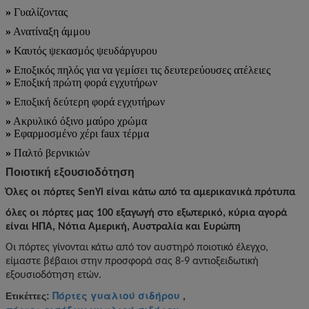
»
Γυαλίζοντας
»
Ανατίναξη άμμου
»
Καυτός ψεκασμός ψευδάργυρου
»
Εποξικός πηλός για να γεμίσει τις δευτερεύουσες ατέλειες
»
Εποξική πρώτη φορά εγχυτήρων
»
Εποξική δεύτερη φορά εγχυτήρων
»
Ακρυλικό όξινο μαύρο χρώμα
»
Εφαρμοσμένο χέρι faux τέρμα
»
Παλτό βερνικιών
Ποιοτική εξουσιοδότηση
Όλες οι πόρτες SenYi είναι κάτω από τα αμερικανικά πρότυπα
όλες οι πόρτες μας 100 εξαγωγή στο εξωτερικό, κύρια αγορά
είναι ΗΠΑ, Νότια Αμερική, Αυστραλία και Ευρώπη
Οι πόρτες γίνονται κάτω από τον αυστηρό ποιοτικό έλεγχο,
είμαστε βέβαιοι στην προσφορά σας 8-9 αντιοξειδωτική
εξουσιοδότηση ετών.
Πόρτες γυαλιού σιδήρου
Ετικέττες:
,