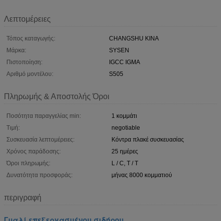
Λεπτομέρειες
Τόπος καταγωγής:
CHANGSHU ΚΙΝΑ
Μάρκα:
SYSEN
Πιστοποίηση:
IGCC IGMA
Αριθμό μοντέλου:
S505
Πληρωμής & Αποστολής Όροι
Ποσότητα παραγγελίας min:
1 κομμάτι
Τιμή:
negotiable
Συσκευασία λεπτομέρειες:
Κόντρα πλακέ συσκευασίας
Χρόνος παράδοσης:
25 ημέρες
Όροι πληρωμής:
L / C, T / T
Δυνατότητα προσφοράς:
μήνας 8000 κομματιού
περιγραφή
Γυαλί επεξεργασμένου σιδήρου