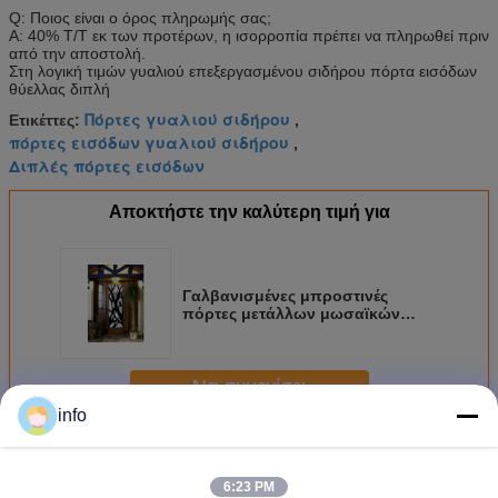
Q: Ποιος είναι ο όρος πληρωμής σας;
Α: 40% T/T εκ των προτέρων, η ισορροπία πρέπει να πληρωθεί πριν
από την αποστολή.
Στη λογική τιμών γυαλιού επεξεργασμένου σιδήρου πόρτα εισόδων
θύελλας διπλή
Πόρτες γυαλιού σιδήρου
Ετικέττες:
,
πόρτες εισόδων γυαλιού σιδήρου
,
Διπλές πόρτες εισόδων
Αποκτήστε την καλύτερη τιμή για
Γαλβανισμένες μπροστινές
πόρτες μετάλλων μωσαϊκών
καυτής εμβύθισης με το
επίστρωμα ψεκασμού συνήθειας
γυαλιού
Να συνεχίσει
info
Γυαλί επεξεργασμένου σιδήρου
Περισσότεροι
6:23 PM