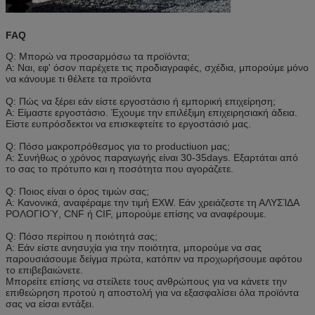
FAQ
Q: Μπορώ να προσαρμόσω τα προϊόντα;
Α: Ναι, εφ' όσον παρέχετε τις προδιαγραφές, σχέδια, μπορούμε μόνο
να κάνουμε τι θέλετε τα προϊόντα
Q: Πώς να ξέρει εάν είστε εργοστάσιο ή εμπορική επιχείρηση;
Α: Είμαστε εργοστάσιο. Έχουμε την επιλέξιμη επιχειρησιακή άδεια.
Είστε ευπρόσδεκτοι να επισκεφτείτε το εργοστάσιό μας.
Q: Πόσο μακροπρόθεσμος για το productiuon μας;
Α: Συνήθως ο χρόνος παραγωγής είναι 30-35days. Εξαρτάται από
το σας το πρότυπο και η ποσότητα που αγοράζετε.
Q: Ποιος είναι ο όρος τιμών σας;
Α: Κανονικά, αναφέραμε την τιμή EXW. Εάν χρειάζεστε τη ΑΛΥΣΊΔΑ
ΡΟΛΟΓΙΟΎ, CNF ή CIF, μπορούμε επίσης να αναφέρουμε.
Q: Πόσο περίπου η ποιότητά σας;
Α: Εάν είστε ανησυχία για την ποιότητα, μπορούμε να σας
παρουσιάσουμε δείγμα πρώτα, κατόπιν να προχωρήσουμε αφότου
το επιβεβαιώνετε.
Μπορείτε επίσης να στείλετε τους ανθρώπους για να κάνετε την
επιθεώρηση προτού η αποστολή για να εξασφαλίσει όλα προϊόντα
σας να είσαι εντάξει.