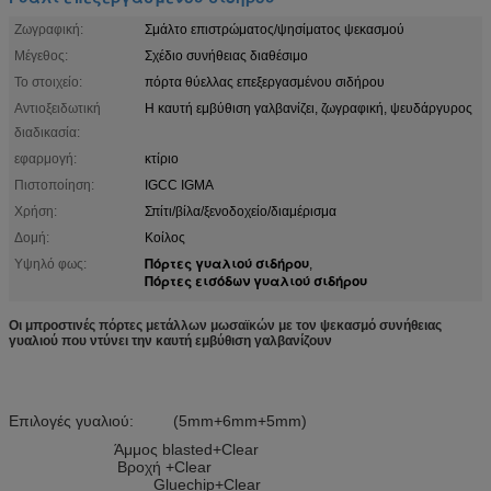
Ζωγραφική:
Σμάλτο επιστρώματος/ψησίματος ψεκασμού
Μέγεθος:
Σχέδιο συνήθειας διαθέσιμο
Το στοιχείο:
πόρτα θύελλας επεξεργασμένου σιδήρου
Αντιοξειδωτική
Η καυτή εμβύθιση γαλβανίζει, ζωγραφική, ψευδάργυρος
διαδικασία:
εφαρμογή:
κτίριο
Πιστοποίηση:
IGCC IGMA
Χρήση:
Σπίτι/βίλα/ξενοδοχείο/διαμέρισμα
Δομή:
Κοίλος
Πόρτες γυαλιού σιδήρου
Υψηλό φως:
,
Πόρτες εισόδων γυαλιού σιδήρου
Οι μπροστινές πόρτες μετάλλων μωσαϊκών με τον ψεκασμό συνήθειας
γυαλιού που ντύνει την καυτή εμβύθιση γαλβανίζουν
Επιλογές γυαλιού: (5mm+6mm+5mm)
Άμμος blasted+Clear
Βροχή +Clear
Gluechip+Clear