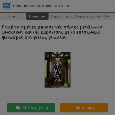
Changshu Sysen glass products Co. Ltd.
Σπίτι
Προϊόντα
Περίπου εμείς
Γύρος εργοστασίων
>>
Γαλβανισμένες μπροστινές πόρτες μετάλλων
μωσαϊκών καυτής εμβύθισης με το επίστρωμα
ψεκασμού συνήθειας γυαλιού
Καλύτερη τιμή
επαφή