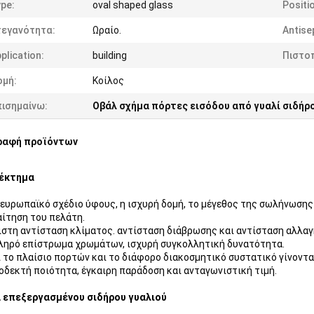
pe:
oval shaped glass
Positi
τεγανότητα:
Ωραίο.
Antise
plication:
building
Πιστο
ομή:
Κοίλος
πισημαίνω:
Οβάλ σχήμα πόρτες εισόδου από γυαλί σιδήρ
ραφή προϊόντων
έκτημα
ο ευρωπαϊκό σχέδιο ύφους, η ισχυρή δομή, το μέγεθος της σωλήνωση
ίτηση του πελάτη.
ριστη αντίσταση κλίματος. αντίσταση διάβρωσης και αντίσταση αλλα
κληρό επίστρωμα χρωμάτων, ισχυρή συγκολλητική δυνατότητα.
αι το πλαίσιο πορτών και το διάφορο διακοσμητικό συστατικό γίνονται
ποδεκτή ποιότητα, έγκαιρη παράδοση και ανταγωνιστική τιμή.
 επεξεργασμένου σιδήρου γυαλιού