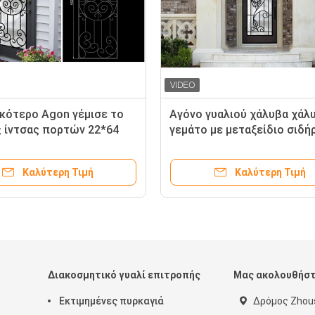
κότερο Agon γέμισε το
Αγόνο γυαλιού χάλυβα χάλ
 ίντσας πορτών 22*64
γεμάτο με μεταξείδιο σιδή
 επεξεργασμένου σιδήρου
φωσε επεξεργασμένος
Καλύτερη Τιμή
Καλύτερη Τιμή
Διακοσμητικό γυαλί επιτροπής
Μας ακολουθήσ
Εκτιμημένες πυρκαγιά
Δρόμος Zhous