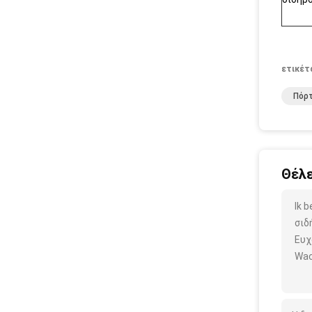
ετικέτ
Πόρτ
Θέλε
Ik 
σιδ
Ευχ
Wac