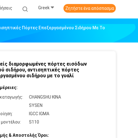
Greek
δήσεις
Ζητήστε ένα απόσπασμα
τισηπτικές Πόρτες Επεξεργασμένου Σιδήρου Με Το
είς διαμορφωμένες πόρτες εισόδων
ού σιδήρου, αντισηπτικές πόρτες
ργασμένου σιδήρου με το γυαλί
μέρειες:
καταγωγής:
CHANGSHU ΚΙΝΑ
:
SYSEN
οίηση:
IGCC IGMA
 μοντέλου:
S110
μής & Αποστολής Όροι: