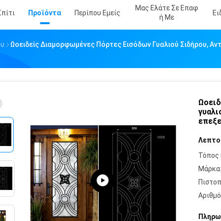
Μας Ελάτε Σε Επαφ
Σπίτι
Προϊόντα
Περίπου Εμείς
Ει
Ή Με
ου
Ωοειδείς Διαμορφωμένες Πόρτες Εισόδων Γυαλιού Σιδήρου, Αν
Ωοειδ
γυαλι
επεξε
Λεπτο
Τόπος 
Μάρκα
Πιστοπ
Αριθμό
Πληρω