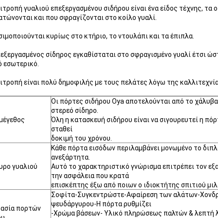
ιτροπή γυαλιού επεξεργασμένου σιδήρου είναι ένα είδος τέχνης, τα 
τώνονται και που σφραγίζονται στο κοίλο γυαλί.
ιμοποιούνται κυρίως στο κτήριο, το ντουλάπι και τα έπιπλα.
εξεργασμένος σίδηρος εγκαθίσταται στο σφραγισμένο γυαλί έτσι ώστ
 εσωτερικό.
ιτροπή είναι πολύ δημοφιλής με τους πελάτες λόγω της καλλιτεχνία
Οι πόρτες σιδήρου Oya αποτελούνται από το χάλυβα 
στερεό σίδηρο.
 μέγεθος
Όλη η κατασκευή σιδήρου είναι να σιγουρευτεί η πόρτ
σταθεί
δοκιμή του χρόνου.
Κάθε πόρτα εισόδων περιλαμβάνει μονωμένο το διπλ
ανεξάρτητα.
υρο γυαλιού
Αυτό το χαρακτηριστικό γνώρισμα επιτρέπει τον εξα
την ασφάλεια που κρατά
επισκέπτης έξω από ποιων ο ιδιοκτήτης σπιτιού μιλ
Σοφίτα-Συγκεντρώστε-Αφαίρεση των αλάτων-Χονδρο
ψευδάργυρου-Η πόρτα ρυθμίζει
κασία πορτών
-Χρώμα βάσεων- Υλικό πληρώσεως παλτών & λεπτή λ
ου