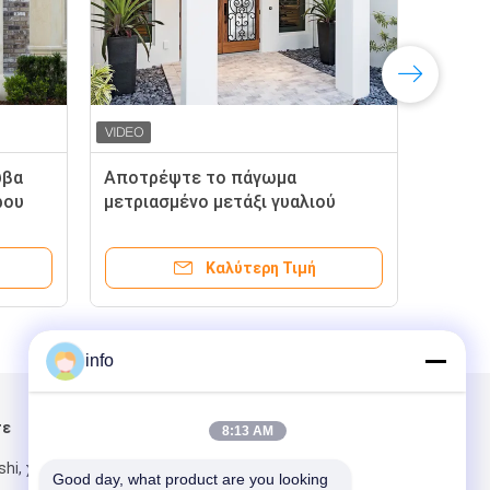
υβα
Αποτρέψτε το πάγωμα
Ησυ
ρου
μετριασμένο μετάξι γυαλιού
Δια
πορτών επεξεργασμένου
φω
σιδήρου τη μεγάλη ιδιότητα
Καλύτερη Τιμή
ασφαλείας
info
τε
Στείλτε μας μήνυμα
8:13 AM
hi, χωριό
Good day, what product are you looking 