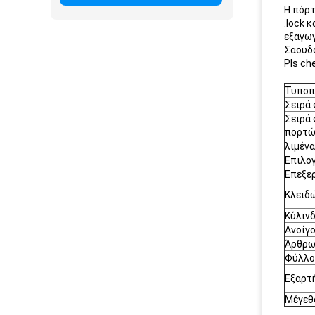
Η πόρτ
.lock 
εξαγωγ
Σαουδά
Pls ch
Τυποπ
Σειρά
Σειρά
πορτώ
λιμέν
Επιλο
Επεξε
Κλειδ
Κύλιν
Ανοίγ
Άρθρω
Φύλλο
Εξαρτ
Μέγεθ