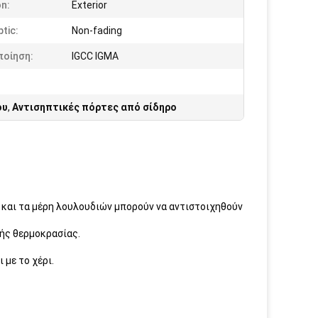
on:
Exterior
ptic:
Non-fading
ποίηση:
IGCC IGMA
ου
,
Αντισηπτικές πόρτες από σίδηρο
ς και τα μέρη λουλουδιών μπορούν να αντιστοιχηθούν
γής θερμοκρασίας.
 με το χέρι.