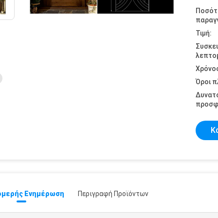
Ποσότ
παραγγ
Τιμή:
Συσκε
λεπτομ
Χρόνο
Όροι 
Δυνατ
προσφ
Κ
μερής Ενημέρωση
Περιγραφή Προϊόντων