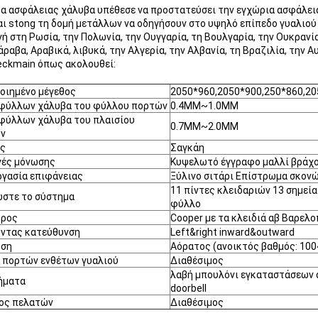
α ασφάλειας χάλυβα υπέθεσε να προστατεύσει την εγχώρια ασφάλειά
και stong τη δομή μετάλλων να οδηγήσουν στο υψηλό επίπεδο γυαλιο
ή στη Ρωσία, την Πολωνία, την Ουγγαρία, τη Βουλγαρία, την Ουκρανία, 
ραβα, Αραβικά, λιβυκά, την Αλγερία, την Αλβανία, τη Βραζιλία, την 
eckmain όπως ακολουθεί:
οιημένο μέγεθος
2050*960,2050*900,250*860,2
 φύλλων χάλυβα του φύλλου πορτών
0.4MM~1.0MM
 φύλλων χάλυβα του πλαισίου
0.7MM~2.0MM
ν
ας
Σαγκάη
γές μόνωσης
Κυψελωτό έγγραφο μαλλί βράχο
ργασία επιφάνειας
Ξύλινο σιτάρι Επίστρωμα σκον
11 πίντες κλειδαριών 13 σημεία
ώστε το σύστημα
φύλλο
δρος
Cooper με τα κλειδιά αβ Βαρελ
οντας κατεύθυνση
Left&right inward&outward
ση
Αόρατος (ανοικτός βαθμός: 100
 πορτών ενθέτων γυαλιού
Διαθέσιμος
λαβή μπουλόνι εγκαταστάσεων 
ήματα
doorbell
ος πελατών
Διαθέσιμος