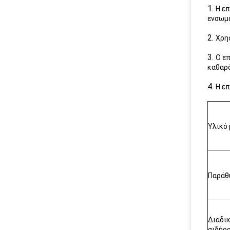
1.
Η επ
ενσωμα
2.
Χρησ
3.
Ο επ
καθαρό
4.
Η επ
Υλικό
Παράθ
Διαδι
σιδήρ