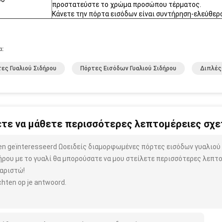
προστατεύστε το χρώμα προσώπου τέρματος.
Κάνετε την πόρτα εισόδων είναι συντήρηση-ελεύθερος
α:
ες Γυαλιού Σιδήρου
Πόρτες Εισόδων Γυαλιού Σιδήρου
Διπλές
τε να μάθετε περισσότερες λεπτομέρειες σχετ
ben geïnteresseerd Ωοειδείς διαμορφωμένες πόρτες εισόδων γυαλιού
ήρου με το γυαλί θα μπορούσατε να μου στείλετε περισσότερες λεπτο
αριστώ!
hten op je antwoord.