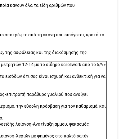
οποία κάνουν όλα τα είδη αριθμών που
ε αποτρέψτε από τη σκόνη που εισάγεται, κρατά το
ς, της ασφάλειας και της διακόσμησής της.
μετρητών 12-14 με το σίδηρο scrollwork από το 5/9»
α εισόδων ότι σας είναι ισχυρή και ανθεκτική για να
ός-επιτροπή παράθυρο γυαλιού που ανοίγει
ερισμό, την εύκολη πρόσβαση για τον καθαρισμό, και
ά.
ειδής λείανση-Ανατίναξη άμμου, ψεκασμός
είανση-Χεριών με ψημένος στο παλτό σατέν