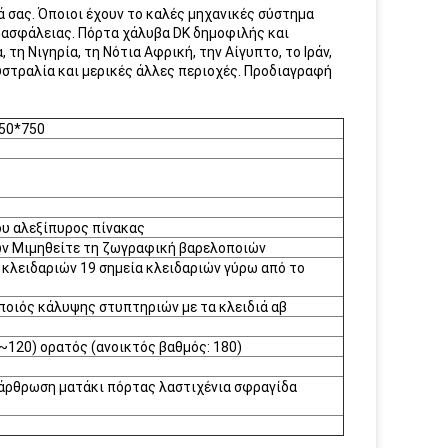
 σας. Όποιοι έχουν το καλές μηχανικές σύστημα
ύ ασφάλειας. Πόρτα χάλυβα DK δημοφιλής και
τη Νιγηρία, τη Νότια Αφρική, την Αίγυπτο, το Ιράν,
Αυστραλία και μερικές άλλες περιοχές. Προδιαγραφή
050*750
υ αλεξίπυρος πίνακας
ών Μιμηθείτε τη ζωγραφική βαρελοποιών
 κλειδαριών 19 σημεία κλειδαριών γύρω από το
οποιός κάλυψης στυπτηριών με τα κλειδιά αβ
~120) ορατός (ανοικτός βαθμός: 180)
άρθρωση ματάκι πόρτας λαστιχένια σφραγίδα