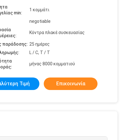
ητα
1 κομμάτι
ελίας min:
negotiable
υασία
Κόντρα πλακέ συσκευασίας
έρειες:
ς παράδοσης:
25 ημέρες
πληρωμής:
L / C, T / T
ότητα
μήνας 8000 κομματιού
οράς:
αλύτερη Τιμή
Επικοινωνία