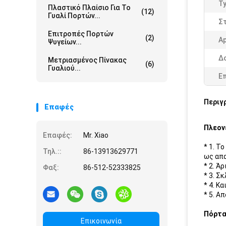
Ty
Πλαστικό Πλαίσιο Για Το
(12)
Γυαλί Πορτών...
Σ
Επιτροπές Πορτών
(2)
Ap
Ψυγείων...
Δ
Μετριασμένος Πίνακας
(6)
Γυαλιού...
Ε
Περιγ
Επαφές
Πλεον
Επαφές:
Mr. Xiao
* 1. Τ
Τηλ.::
86-13913629771
ως απα
* 2. Ά
Φαξ:
86-512-52333825
* 3. Σ
* 4. Κ
* 5. Α
Πόρτα
Επικοινωνία