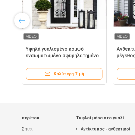
Υψηλά γυαλισμένο κομψό
Ανθεκτι
ενσωματωμένο σφυρηλατημένο
μέγεθος
γυαλί σιδήρου / διακοσμητικό
γυαλιού
γυαλί πόρτας για την κατασκευή
διαμόρ
Καλύτερη Τιμή
χειροποίητων κατασκευών
περίπου
Τυφλοί μέσα στο γυαλί
Σπίτι
Αντίκτυπος - ανθεκτικοί