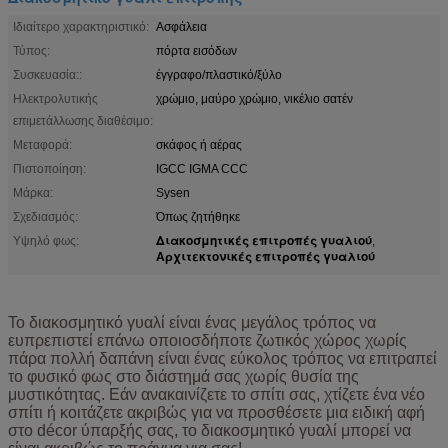
Ιδιαίτερο χαρακτηριστικό:
Ασφάλεια
Τύπος:
πόρτα εισόδων
Συσκευασία::
έγγραφο/πλαστικό/ξύλο
Ηλεκτρολυτικής
χρώμιο, μαύρο χρώμιο, νικέλιο σατέν
επιμετάλλωσης διαθέσιμο:
Μεταφορά:
σκάφος ή αέρας
Πιστοποίηση:
IGCC IGMA CCC
Μάρκα:
Sysen
Σχεδιασμός:
Όπως ζητήθηκε
Διακοσμητικές επιτροπές γυαλιού
Υψηλό φως:
,
Αρχιτεκτονικές επιτροπές γυαλιού
Το διακοσμητικό γυαλί είναι ένας μεγάλος τρόπος να
ευπρεπιστεί επάνω οποιοσδήποτε ζωτικός χώρος χωρίς
πάρα πολλή δαπάνη είναι ένας εύκολος τρόπος να επιτραπεί
το φυσικό φως στο διάστημά σας χωρίς θυσία της
μυστικότητας. Εάν ανακαινίζετε το σπίτι σας, χτίζετε ένα νέο
σπίτι ή κοιτάζετε ακριβώς για να προσθέσετε μια ειδική αφή
στο décor ύπαρξής σας, το διακοσμητικό γυαλί μπορεί να