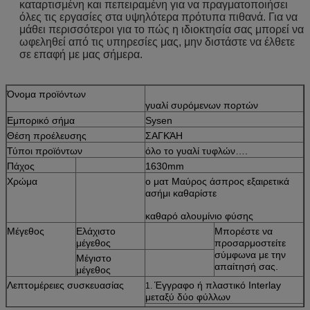
καταρτισμένη και πεπειραμένη για να πραγματοποιήσει
όλες τις εργασίες στα υψηλότερα πρότυπα πιθανά. Για να
μάθει περισσότεροι για το πώς η ιδιοκτησία σας μπορεί να
ωφεληθεί από τις υπηρεσίες μας, μην διστάστε να έλθετε
σε επαφή με μας σήμερα.
Όνομα προϊόντων
γυαλί συρόμενων πορτών
Εμπορικό σήμα
Sysen
Θέση προέλευσης
ΣΑΓΚΆΗ
Τύποι προϊόντων
όλο το γυαλί τυφλών….
Πάχος
1630mm
Χρώμα
ο ματ Μαύρος άσπρος εξαιρετικά
ασήμι καθαρίστε
καθαρό αλουμίνιο φύσης
Μέγεθος
Ελάχιστο
Μπορέστε να
μέγεθος
προσαρμοστείτε
σύμφωνα με την
Μέγιστο
απαίτησή σας.
μέγεθος
Λεπτομέρειες συσκευασίας
Έγγραφο ή πλαστικό Interlay
1.
μεταξύ δύο φύλλων