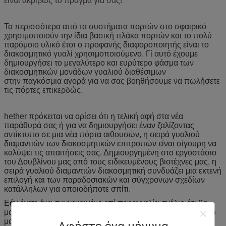
είναι ακριβώς το πράγμα για σας!
Τα περισσότερα από τα συστήματα πορτών στο σφαιρικό
χρησιμοποιούν την ίδια βασική πλάκα πορτών και το πολύ
παρόμοιο υλικό έτσι ο προφανής διαφοροποιητής είναι το
διακοσμητικό γυαλί χρησιμοποιούμενο. Γί αυτό έχουμε
δημιουργήσει το μεγαλύτερο και ευρύτερο φάσμα των
διακοσμητικών μονάδων γυαλιού διαθέσιμων
στην παγκόσμια αγορά για να σας βοηθήσουμε να πωλήσετε
τις πόρτες επικερδώς.
hether πρόκειται να ορίσει ότι η τελική αφή στα νέα
παράθυρά σας ή για να δημιουργήσει έναν ζαλίζοντας
αντίκτυπο σε μια νέα πόρτα αιθουσών, η σειρά γυαλιού
διαμαντιών των διακοσμητικών επιτροπών είναι σίγουρη να
καλύψει τις απαιτήσεις σας. Δημιουργημένη στο εργοστάσιο
του Δουβλίνου μας από τους ειδικευμένους βιοτέχνες μας, η
σειρά γυαλιού διαμαντιών διακοσμητική συνδυάζει μια εκτενή
επιλογή και των παραδοσιακών και σύγχρονων σχεδίων
κατάλληλων για οποιοδήποτε σπίτι.
Εάν έχετε ένα συγκεκριμένο επί παραγγελία σχέδιο ότι θα
μας επιθυμούσατε για να δημιουργήσετε για σας παρακαλώ
μας ελάτε σε επαφή με και θα είμαστε ευτυχείς να