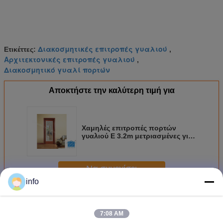
Πλόιμα ξύλινα κλουβιά
2.
Ζώνη σιδήρου για τη
3.
σταθεροποίηση
Διακοσμητικές επιτροπές γυαλιού
Ετικέττες:
,
Ποιοτικά πρότυπα
IGCC IGMA
Αρχιτεκτονικές επιτροπές γυαλιού
,
Σημείωση: Το γυαλί Sysen μπορεί να προσαρμόσει σύμφωνα με τις
Διακοσμητικό γυαλί πορτών
δεδομένα προδιαγραφές και τα χρώματα από τους πελάτες μας.
Αποκτήστε την καλύτερη τιμή για
Χαμηλές επιτροπές πορτών
γυαλιού Ε 3.2m μετριασμένες για
την εξωτερική πόρτα, γυαλί
συρόμενων πορτών
Να συνεχίσει
info
Διακοσμητικό γυαλί επιτροπής
Περισσότεροι
7:08 AM