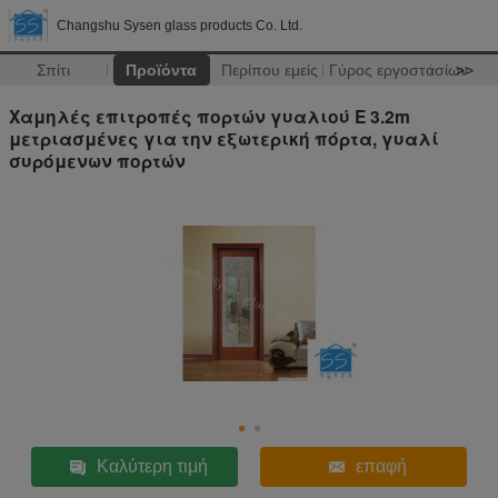
Changshu Sysen glass products Co. Ltd.
Σπίτι
Προϊόντα
Περίπου εμείς
Γύρος εργοστασίων
>>
Χαμηλές επιτροπές πορτών γυαλιού Ε 3.2m
μετριασμένες για την εξωτερική πόρτα, γυαλί
συρόμενων πορτών
Καλύτερη τιμή
επαφή