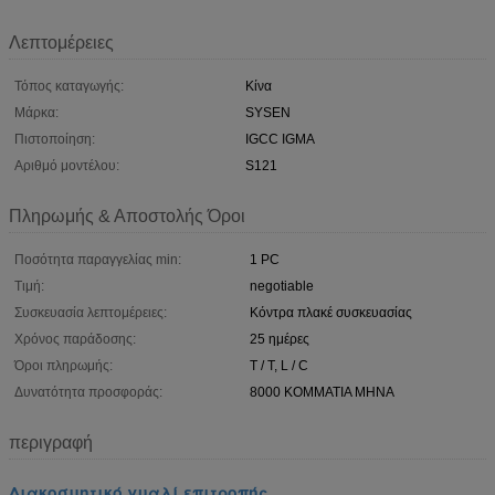
Λεπτομέρειες
Τόπος καταγωγής:
Κίνα
Μάρκα:
SYSEN
Πιστοποίηση:
IGCC IGMA
Αριθμό μοντέλου:
S121
Πληρωμής & Αποστολής Όροι
Ποσότητα παραγγελίας min:
1 PC
Τιμή:
negotiable
Συσκευασία λεπτομέρειες:
Κόντρα πλακέ συσκευασίας
Χρόνος παράδοσης:
25 ημέρες
Όροι πληρωμής:
T / T, L / C
Δυνατότητα προσφοράς:
8000 ΚΟΜΜΑΤΙΑ ΜΗΝΑ
περιγραφή
Διακοσμητικό γυαλί επιτροπής